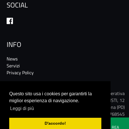
SOCIAL
INFO
News
Servizi
Privacy Policy
DEKAFERR Società Cooperativa
Questo sito usa i cookies per garantirti la
VIA CESARE BATTISTI, 12
miglior esperienza di navigazione.
35010 Limena (PD)
Leggi di più
Tel: 049 768545
D'accordo!
© 2018 Dekaferr Società Cooperativa P.IVA 00350220281 - REA