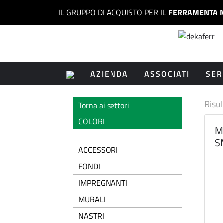
IL GRUPPO DI ACQUISTO PER IL
FERRAMENTA 
AZIENDA
ASSOCIATI
SER
Risul
Torna ai settori
COLORI
M
S
ACCESSORI
FONDI
IMPREGNANTI
MURALI
NASTRI