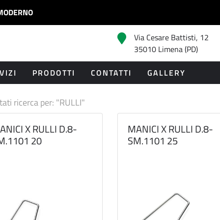
MODERNO
Via Cesare Battisti, 12
35010 Limena (PD)
VIZI
PRODOTTI
CONTATTI
GALLERY
tati ricerca per: "RULLI"
ANICI X RULLI D.8-
MANICI X RULLI D.8-
M.1101 20
SM.1101 25